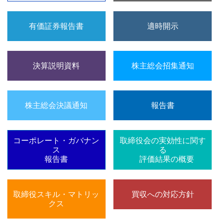
有価証券報告書
適時開示
決算説明資料
株主総会招集通知
株主総会決議通知
報告書
コーポレート・ガバナン
取締役会の実効性に関す
ス
る
報告書
評価結果の概要
取締役スキル・マトリッ
買収への対応方針
クス