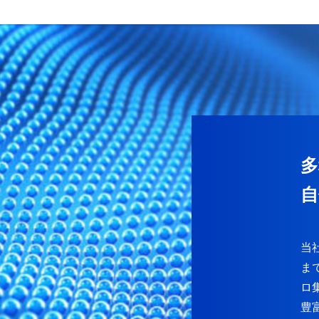
多
自
当
ま
ロ
豊