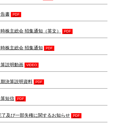
報告書
PDF
) 定時株主総会 招集通知（英文）
PDF
) 定時株主総会 招集通知
PDF
 決算説明動画
VIDEO
) 通期決算説明資料
PDF
 決算短信
PDF
完了及び一部失権に関するお知らせ
PDF