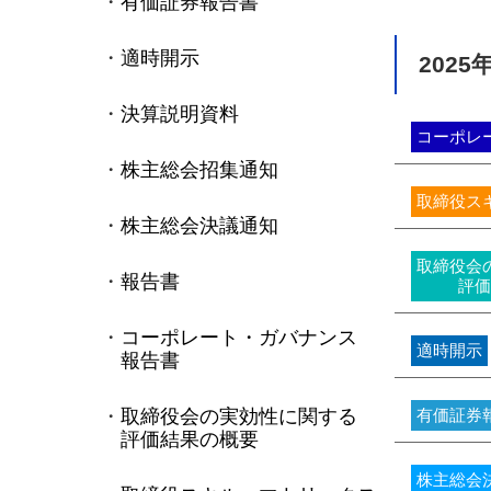
有価証券報告書
適時開示
2025
決算説明資料
コーポレ
株主総会招集通知
取締役ス
株主総会決議通知
取締役会
報告書
評価
コーポレート・ガバナンス
適時開示
報告書
取締役会の実効性に関する
有価証券
評価結果の概要
株主総会