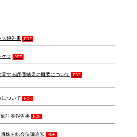
ンス報告書
PDF
ックス
PDF
に関する評価結果の概要について
PDF
項について
PDF
 有価証券報告書
PDF
) 定時株主総会決議通知
PDF