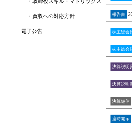
取締役スキル・マトリックス
報告書
2
買収への対応方針
電子公告
株主総会
株主総会
決算説明
決算説明
決算短信
適時開示