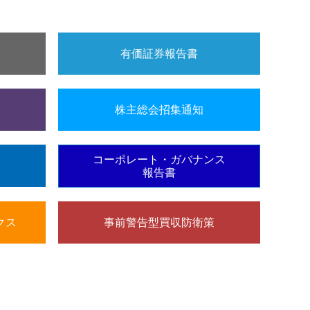
有価証券報告書
株主総会招集通知
コーポレート・ガバナンス
報告書
クス
事前警告型買収防衛策