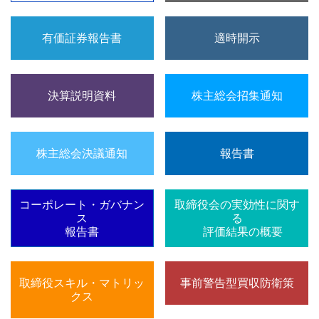
有価証券報告書
適時開示
決算説明資料
株主総会招集通知
株主総会決議通知
報告書
コーポレート・ガバナン
取締役会の実効性に関す
ス
る
報告書
評価結果の概要
取締役スキル・マトリッ
事前警告型買収防衛策
クス