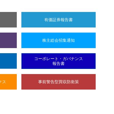
有価証券報告書
株主総会招集通知
コーポレート・ガバナンス
報告書
クス
事前警告型買収防衛策