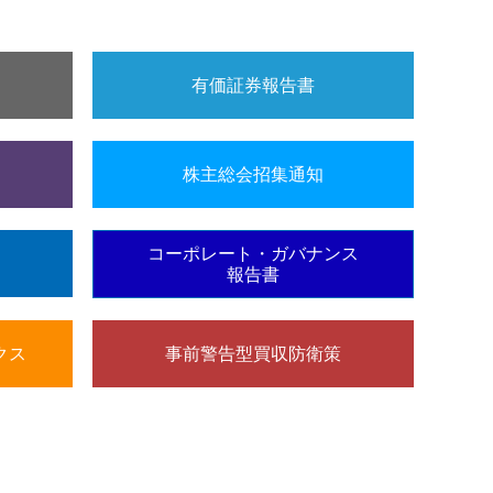
有価証券報告書
株主総会招集通知
コーポレート・ガバナンス
報告書
クス
事前警告型買収防衛策