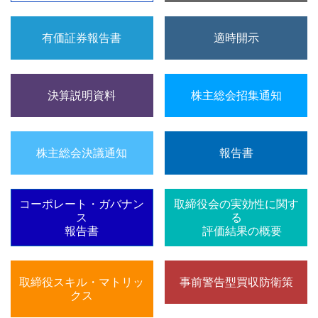
有価証券報告書
適時開示
決算説明資料
株主総会招集通知
株主総会決議通知
報告書
コーポレート・ガバナン
取締役会の実効性に関す
ス
る
報告書
評価結果の概要
取締役スキル・マトリッ
事前警告型買収防衛策
クス