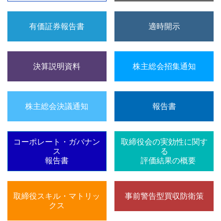
有価証券報告書
適時開示
決算説明資料
株主総会招集通知
株主総会決議通知
報告書
コーポレート・ガバナン
取締役会の実効性に関す
ス
る
報告書
評価結果の概要
取締役スキル・マトリッ
事前警告型買収防衛策
クス