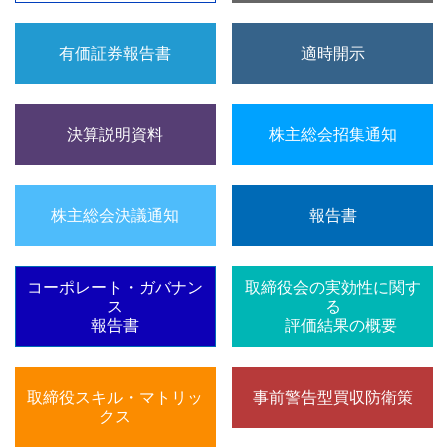
有価証券報告書
適時開示
決算説明資料
株主総会招集通知
株主総会決議通知
報告書
コーポレート・ガバナン
取締役会の実効性に関す
ス
る
報告書
評価結果の概要
取締役スキル・マトリッ
事前警告型買収防衛策
クス