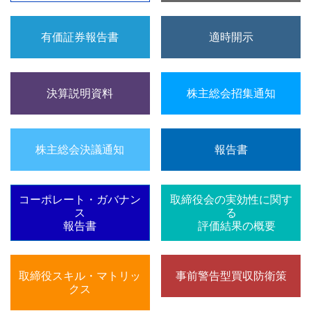
有価証券報告書
適時開示
決算説明資料
株主総会招集通知
株主総会決議通知
報告書
コーポレート・ガバナン
取締役会の実効性に関す
ス
る
報告書
評価結果の概要
取締役スキル・マトリッ
事前警告型買収防衛策
クス