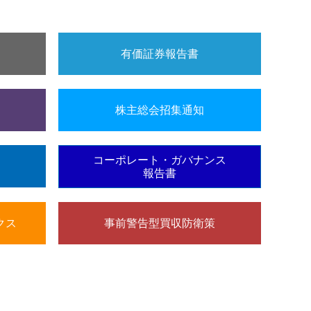
有価証券報告書
株主総会招集通知
コーポレート・ガバナンス
報告書
クス
事前警告型買収防衛策