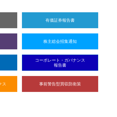
有価証券報告書
株主総会招集通知
コーポレート・ガバナンス
報告書
クス
事前警告型買収防衛策