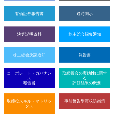
有価証券報告書
適時開示
決算説明資料
株主総会招集通知
株主総会決議通知
報告書
コーポレート・ガバナン
取締役会の実効性に関す
ス
る
報告書
評価結果の概要
取締役スキル・マトリッ
事前警告型買収防衛策
クス