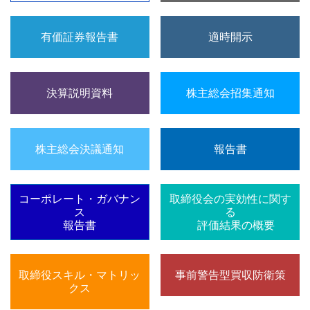
有価証券報告書
適時開示
決算説明資料
株主総会招集通知
株主総会決議通知
報告書
コーポレート・ガバナン
取締役会の実効性に関す
ス
る
報告書
評価結果の概要
取締役スキル・マトリッ
事前警告型買収防衛策
クス