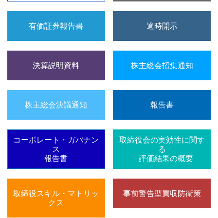
有価証券報告書
適時開示
決算説明資料
株主総会招集通知
株主総会決議通知
報告書
コーポレート・ガバナン
取締役会の実効性に関す
ス
る
報告書
評価結果の概要
取締役スキル・マトリッ
事前警告型買収防衛策
クス