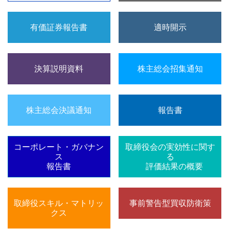
有価証券報告書
適時開示
決算説明資料
株主総会招集通知
株主総会決議通知
報告書
コーポレート・ガバナン
取締役会の実効性に関す
ス
る
報告書
評価結果の概要
取締役スキル・マトリッ
事前警告型買収防衛策
クス