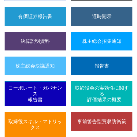
有価証券報告書
適時開示
決算説明資料
株主総会招集通知
株主総会決議通知
報告書
コーポレート・ガバナン
取締役会の実効性に関す
ス
る
報告書
評価結果の概要
取締役スキル・マトリッ
事前警告型買収防衛策
クス